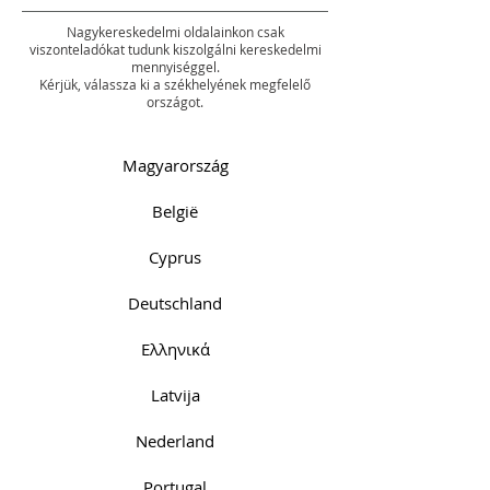
Nagykereskedelmi oldalainkon csak
viszonteladókat tudunk kiszolgálni kereskedelmi
mennyiséggel.
Kérjük, válassza ki a székhelyének megfelelő
országot.
Magyarország
België
Cyprus
Deutschland
Ελληνικά
Latvija
Nederland
Portugal