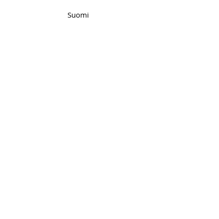
Suomi
Belgique
Hrvatska
Denmark
France
Italia
Malta
Polska
Slovenija
Sverige