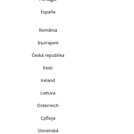
España
România
България
Česká republika
Eesti
Ireland
Lietuva
Österreich
Србија
Slovenská